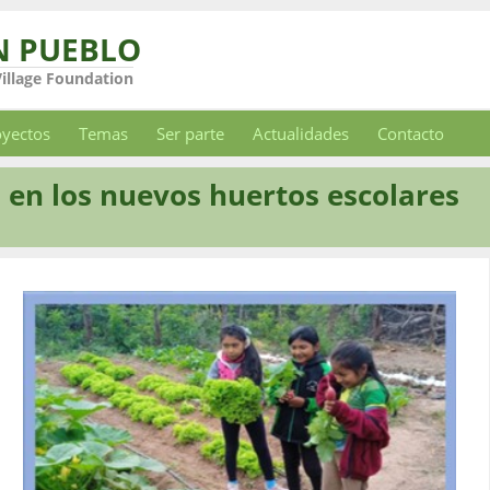
N PUEBLO
Village Foundation
oyectos
Temas
Ser parte
Actualidades
Contacto
 en los nuevos huertos escolares
s