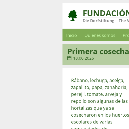
FUNDACIÓ
Die Dorfstiftung – The 
Inicio
Quiénes somos
Pr
Primera cosecha
18.06.2026
Rábano, lechuga, acelga,
zapallito, papa, zanahoria,
perejil, tomate, arveja y
repollo son algunas de las
hortalizas que ya se
cosecharon en los huerto
escolares de varias
comunidades del