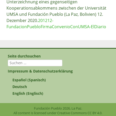
Unterzeichnung eines gegenseitigen
Kooperationsabkommens zwischen der Universität
UMSA und Fundación Pueblo (La Paz, Bolivien) 12.
Dezember 2020.
201212-
FundacionPuebloFirmaConvenioConUMSA-ElDiario
Seite durchsuchen
Suchen
nach:
Impressum & Datenschutzerklärung
Español
(
Spanisch
)
Deutsch
English
(
Englisch
)
Fundación Pueblo 2026, La Paz.
All content is licensed under Creative Commons
CC BY 4.0
.