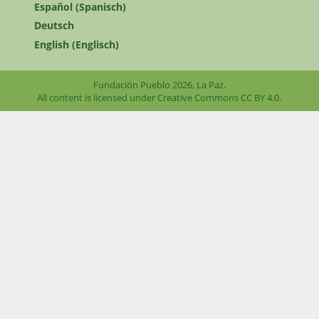
Español
(
Spanisch
)
Deutsch
English
(
Englisch
)
Fundación Pueblo 2026, La Paz.
All content is licensed under Creative Commons
CC BY 4.0
.