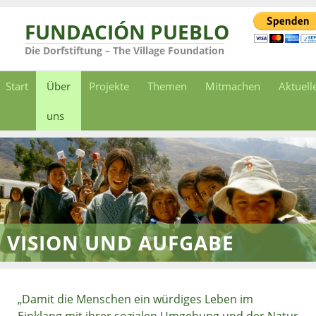
FUNDACIÓN PUEBLO
Die Dorfstiftung – The Village Foundation
Start
Über
Projekte
Themen
Mitmachen
Aktuell
uns
VISION UND AUFGABE
„Damit die Menschen ein würdiges Leben im