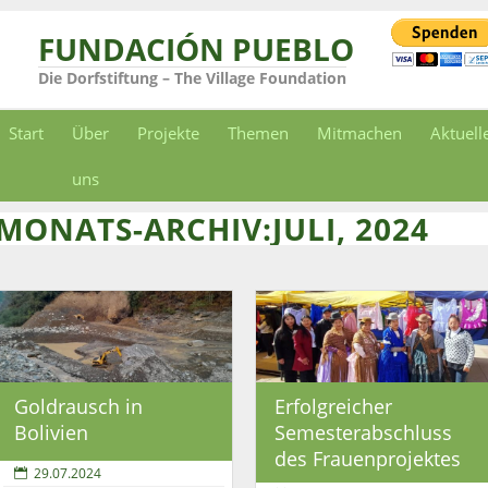
FUNDACIÓN PUEBLO
Die Dorfstiftung – The Village Foundation
Start
Über
Projekte
Themen
Mitmachen
Aktuell
uns
MONATS-ARCHIV:JULI, 2024
Goldrausch in
Erfolgreicher
Bolivien
Semesterabschluss
des Frauenprojektes
29.07.2024