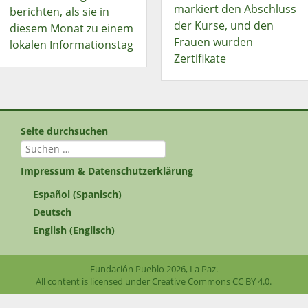
markiert den Abschluss
berichten, als sie in
der Kurse, und den
diesem Monat zu einem
Frauen wurden
lokalen Informationstag
Zertifikate
Seite durchsuchen
Suchen
nach:
Impressum & Datenschutzerklärung
Español
(
Spanisch
)
Deutsch
English
(
Englisch
)
Fundación Pueblo 2026, La Paz.
All content is licensed under Creative Commons
CC BY 4.0
.