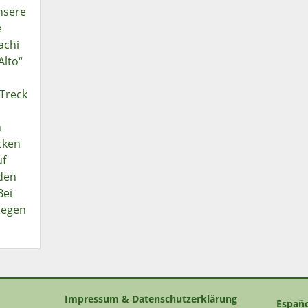
nsere
e
achi
Alto“
Treck
h
cken
uf
den
Bei
iegen
Impressum & Datenschutzerklärung
Españ