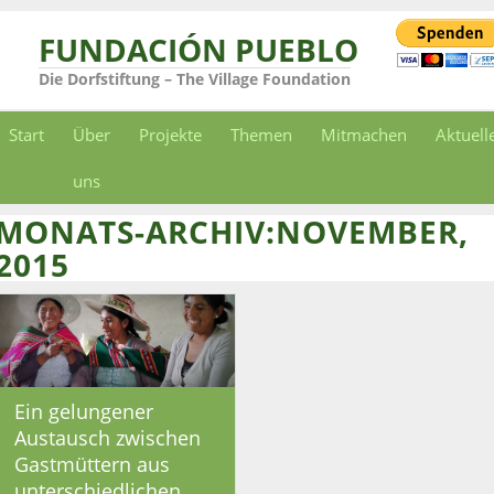
FUNDACIÓN PUEBLO
Die Dorfstiftung – The Village Foundation
Start
Über
Projekte
Themen
Mitmachen
Aktuell
uns
MONATS-ARCHIV:NOVEMBER,
2015
Ein gelungener
Austausch zwischen
Gastmüttern aus
unterschiedlichen