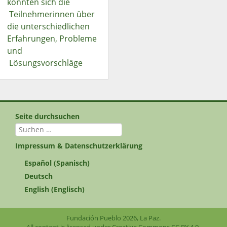
konnten sich die
Teilnehmerinnen über
die unterschiedlichen
Erfahrungen, Probleme
und
Lösungsvorschläge
Seite durchsuchen
Suchen
nach:
Impressum & Datenschutzerklärung
Español
(
Spanisch
)
Deutsch
English
(
Englisch
)
Fundación Pueblo 2026, La Paz.