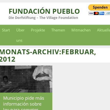
FUNDACIÓN PUEBLO
Die Dorfstiftung – The Village Foundation
Start
Über
Projekte
Themen
Mitmachen
Aktuell
uns
MONATS-ARCHIV:FEBRUAR,
2012
Municipio pide más
información sobre
ley para cometer